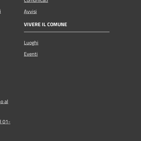
i
Avvisi
VIVERE IL COMUNE
Luoghi
Eventi
o al
l 01-