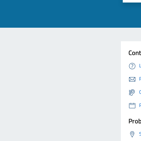
Cont
Prob