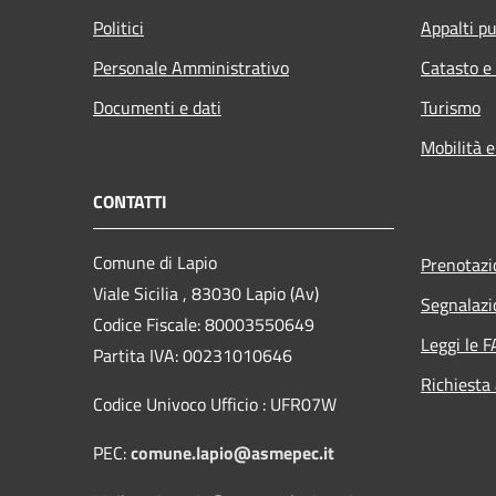
Politici
Appalti pu
Personale Amministrativo
Catasto e
Documenti e dati
Turismo
Mobilità e
CONTATTI
Comune di Lapio
Prenotaz
Viale Sicilia , 83030 Lapio (Av)
Segnalazi
Codice Fiscale: 80003550649
Leggi le 
Partita IVA: 00231010646
Richiesta
Codice Univoco Ufficio : UFR07W
PEC:
comune.lapio@asmepec.it