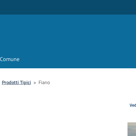
il Comune
Prodotti Tipici
>
Fiano
Ved