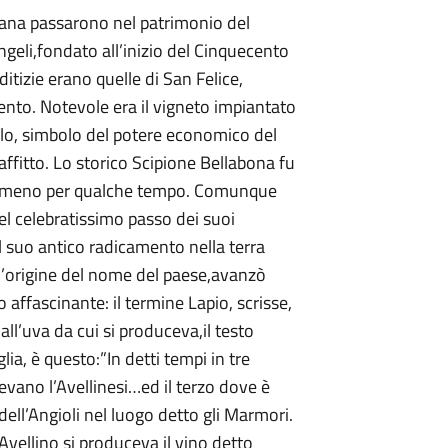
fiana passarono nel patrimonio del
geli,fondato all’inizio del Cinquecento
itizie erano quelle di San Felice,
ento. Notevole era il vigneto impiantato
olo, simbolo del potere economico del
ffitto. Lo storico Scipione Bellabona fu
almeno per qualche tempo. Comunque
el celebratissimo passo dei suoi
al suo antico radicamento nella terra
 l’origine del nome del paese,avanzò
o affascinante: il termine Lapio, scrisse,
all’uva da cui si produceva,il testo
lia, è questo:”In detti tempi in tre
enevano l’Avellinesi…ed il terzo dove è
dell’Angioli nel luogo detto gli Marmori.
d’Avellino si produceva il vino detto