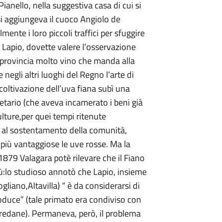
ianello, nella suggestiva casa di cui si
si aggiungeva il cuoco Angiolo de
mente i loro piccoli traffici per sfuggire
r Lapio, dovette valere l’osservazione
 provincia molto vino che manda alla
gli altri luoghi del Regno l’arte di
coltivazione dell’uva fiana subì una
ietario (che aveva incamerato i beni già
culture,per quei tempi ritenute
e al sostentamento della comunità,
più vantaggiose le uve rosse. Ma la
1879 Valagara potè rilevare che il Fiano
più:lo studioso annotò che Lapio, insieme
ogliano,Altavilla) “ è da considerarsi di
oduce” (tale primato era condiviso con
efredane). Permaneva, però, il problema