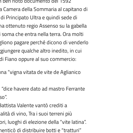
un ben noto documento del 1592
la Camera della Sommaria al capitano di
di Principato Ultra e quindi sede di
 ha ottenuto regio Assenso su la gabella
i soma che entra nella terra. Ora molti
ogliono pagare perché dicono di venderlo
ungere qualche altro inedito, in cui
 di Fiano oppure al suo commercio:
na “vigna vitata de vite de Aglianico
o “dice havere dato ad mastro Ferrante
so”.
attista Valente vantò crediti a
à di vino, Tra i suoi terreni più
ri, luoghi di elezione della “vite latina”.
ticò di distribuire botti e “tratturi”