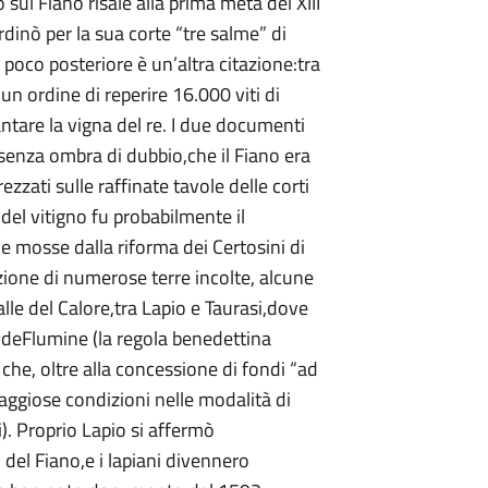
sul Fiano risale alla prima metà del XIII
rdinò per la sua corte “tre salme” di
 poco posteriore è un’altra citazione:tra
o un ordine di reperire 16.000 viti di
ntare la vigna del re. I due documenti
a,senza ombra di dubbio,che il Fiano era
ezzati sulle raffinate tavole delle corti
del vitigno fu probabilmente il
 mosse dalla riforma dei Certosini di
azione di numerose terre incolte, alcune
alle del Calore,tra Lapio e Taurasi,dove
 deFlumine (la regola benedettina
che, oltre alla concessione di fondi “ad
ggiose condizioni nelle modalità di
). Proprio Lapio si affermò
del Fiano,e i lapiani divennero