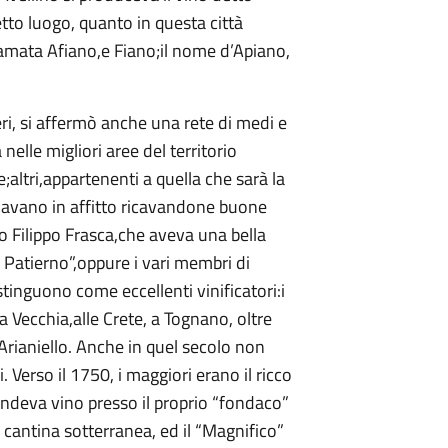
etto luogo, quanto in questa città
hiamata Afiano,e Fiano;il nome d’Apiano,
eri, si affermò anche una rete di medi e
nelle migliori aree del territorio
altri,appartenenti a quella che sarà la
davano in affitto ricavandone buone
io Filippo Frasca,che aveva una bella
 Patierno”,oppure i vari membri di
tinguono come eccellenti vinificatori:i
na Vecchia,alle Crete, a Tognano, oltre
Arianiello. Anche in quel secolo non
erso il 1750, i maggiori erano il ricco
endeva vino presso il proprio “fondaco”
 cantina sotterranea, ed il “Magnifico”