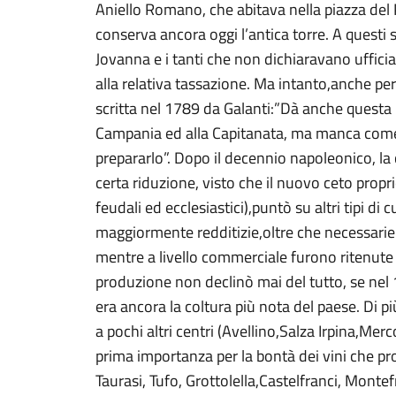
Aniello Romano, che abitava nella piazza del P
conserva ancora oggi l’antica torre. A questi 
Jovanna e i tanti che non dichiaravano ufficial
alla relativa tassazione. Ma intanto,anche pe
scritta nel 1789 da Galanti:”Dà anche questa
Campania ed alla Capitanata, ma manca come ne
prepararlo”. Dopo il decennio napoleonico, la 
certa riduzione, visto che il nuovo ceto propr
feudali ed ecclesiastici),puntò su altri tipi di 
maggiormente redditizie,oltre che necessari
mentre a livello commerciale furono ritenute 
produzione non declinò mai del tutto, se nel 
era ancora la coltura più nota del paese. Di 
a pochi altri centri (Avellino,Salza Irpina,Merc
prima importanza per la bontà dei vini che pr
Taurasi, Tufo, Grottolella,Castelfranci, Mont