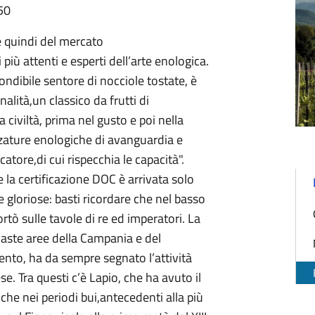
50
 e quindi del mercato
ù attenti e esperti dell’arte enologica.
ondibile sentore di nocciole tostate, è
alità,un classico da frutti di
 civiltà, prima nel gusto e poi nella
zzature enologiche di avanguardia e
catore,di cui rispecchia le capacità".
e la certificazione DOC è arrivata solo
 gloriose: basti ricordare che nel basso
tò sulle tavole di re ed imperatori. La
 vaste aree della Campania e del
ento, ha da sempre segnato l’attività
ese. Tra questi c’è Lapio, che ha avuto il
he nei periodi bui,antecedenti alla più