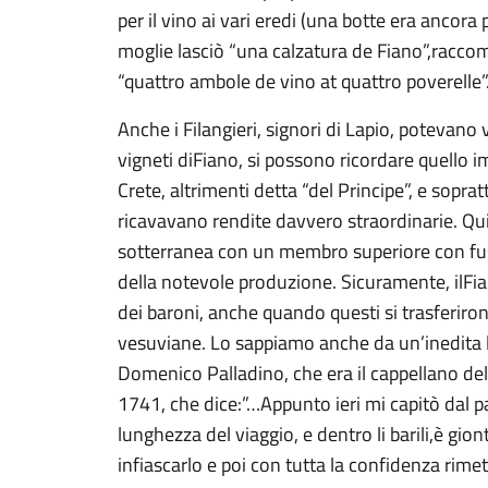
per il vino ai vari eredi (una botte era ancora 
moglie lasciò “una calzatura de Fiano”,racco
“quattro ambole de vino at quattro poverelle”
Anche i Filangieri, signori di Lapio, potevano 
vigneti diFiano, si possono ricordare quello i
Crete, altrimenti detta “del Principe”, e soprat
ricavavano rendite davvero straordinarie. Qu
sotterranea con un membro superiore con fust
della notevole produzione. Sicuramente, ilFi
dei baroni, anche quando questi si trasferiron
vesuviane. Lo sappiamo anche da un’inedita l
Domenico Palladino, che era il cappellano dell
1741, che dice:”…Appunto ieri mi capitò dal p
lunghezza del viaggio, e dentro li barili,è gio
infiascarlo e poi con tutta la confidenza rime