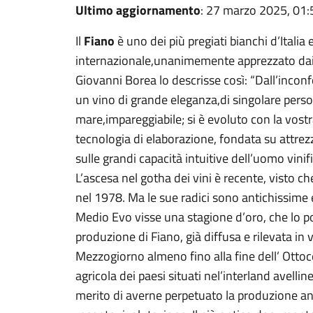
Ultimo aggiornamento
: 27 marzo 2025, 01:
Il
Fiano
è uno dei più pregiati bianchi d’Italia
internazionale,unanimemente apprezzato dai pi
Giovanni Borea lo descrisse così: “Dall’inconf
un vino di grande eleganza,di singolare person
mare,impareggiabile; si è evoluto con la vostra
tecnologia di elaborazione, fondata su attre
sulle grandi capacità intuitive dell’uomo vinifi
L’ascesa nel gotha dei vini è recente, visto ch
nel 1978. Ma le sue radici sono antichissime e
Medio Evo visse una stagione d’oro, che lo por
produzione di Fiano, già diffusa e rilevata in
Mezzogiorno almeno fino alla fine dell’ Ottoc
agricola dei paesi situati nel’interland avellin
merito di averne perpetuato la produzione anc