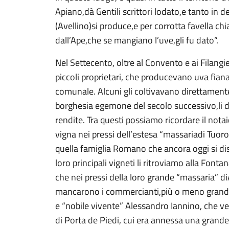
Apiano,dà Gentili scrittori lodato,e tanto in d
(Avellino)si produce,e per corrotta favella c
dall’Ape,che se mangiano l’uve,gli fu dato”.
Nel Settecento, oltre al Convento e ai Filangi
piccoli proprietari, che producevano uva fiana 
comunale. Alcuni gli coltivavano direttamente;
borghesia egemone del secolo successivo,li 
rendite. Tra questi possiamo ricordare il nota
vigna nei pressi dell’estesa “massariadi Tuoro
quella famiglia Romano che ancora oggi si dis
loro principali vigneti li ritroviamo alla Fonta
che nei pressi della loro grande “massaria” di
mancarono i commercianti,più o meno grandi. V
e “nobile vivente” Alessandro Iannino, che v
di Porta de Piedi, cui era annessa una grande