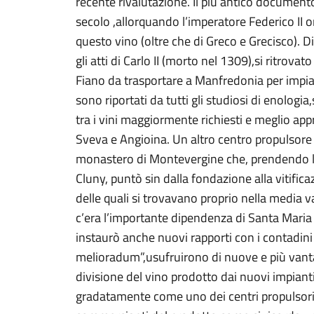
recente rivalutazione. Il più antico documento 
secolo ,allorquando l’imperatore Federico II o
questo vino (oltre che di Greco e Grecisco). Di
gli atti di Carlo II (morto nel 1309),si ritrovat
Fiano da trasportare a Manfredonia per impia
sono riportati da tutti gli studiosi di enologi
tra i vini maggiormente richiesti e meglio appr
Sveva e Angioina. Un altro centro propulsore 
monastero di Montevergine che, prendendo le
Cluny, puntò sin dalla fondazione alla vitific
delle quali si trovavano proprio nella media v
c’era l’importante dipendenza di Santa Maria
instaurò anche nuovi rapporti con i contadini 
melioradum”,usufruirono di nuove e più vanta
divisione del vino prodotto dai nuovi impianti
gradatamente come uno dei centri propulsori 