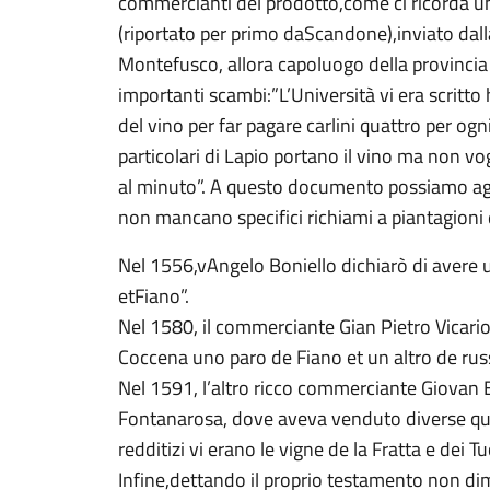
commercianti del prodotto,come ci ricorda 
(riportato per primo daScandone),inviato dal
Montefusco, allora capoluogo della provincia 
importanti scambi:”L’Università vi era scritto
del vino per far pagare carlini quattro per ogn
particolari di Lapio portano il vino ma non v
al minuto”. A questo documento possiamo aggi
non mancano specifici richiami a piantagioni
Nel 1556,vAngelo Boniello dichiarò di avere u
etFiano”.
Nel 1580, il commerciante Gian Pietro Vicari
Coccena uno paro de Fiano et un altro de rus
Nel 1591, l’altro ricco commerciante Giovan B
Fontanarosa, dove aveva venduto diverse qualit
redditizi vi erano le vigne de la Fratta e dei Tuo
Infine,dettando il proprio testamento non dimen