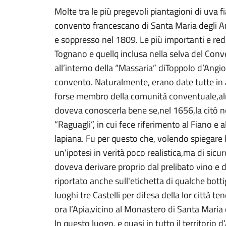
Molte tra le più pregevoli piantagioni di uva 
convento francescano di Santa Maria degli An
e soppresso nel 1809. Le più importanti e redd
Tognano e quellq inclusa nella selva del Conv
all’interno della “Massaria” diToppolo d’Angi
convento. Naturalmente, erano date tutte in a
forse membro della comunità conventuale,
doveva conoscerla bene se,nel 1656,la citò n
“Raguagli”, in cui fece riferimento al Fiano e 
lapiana. Fu per questo che, volendo spiegare
un’ipotesi in verità poco realistica,ma di sicur
doveva derivare proprio dal prelibato vino e d
riportato anche sull'etichetta di qualche bottig
luoghi tre Castelli per difesa della lor città t
ora l’Apia,vicino al Monastero di Santa Maria 
In questo luogo, e quasi in tutto il territorio 