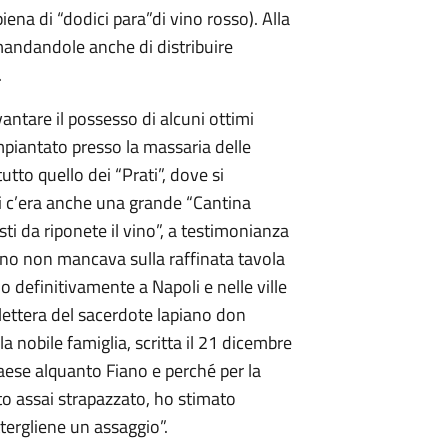
piena di “dodici para”di vino rosso). Alla
mandandole anche di distribuire
.
vantare il possesso di alcuni ottimi
mpiantato presso la massaria delle
tutto quello dei “Prati”, dove si
i c’era anche una grande “Cantina
i da riponete il vino”, a testimonianza
ano non mancava sulla raffinata tavola
o definitivamente a Napoli e nelle ville
ettera del sacerdote lapiano don
a nobile famiglia, scritta il 21 dicembre
aese alquanto Fiano e perché per la
nto assai strapazzato, ho stimato
ttergliene un assaggio”.