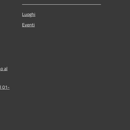
Luoghi
Eventi
o al
l 01-