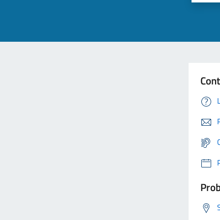
Cont
Prob