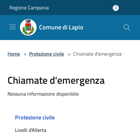
Salta al contenuto principale
Regione Campania
Comune di Lapio
Home
>
Protezione civile
>
Chiamate d'emergenza
Chiamate d'emergenza
Nessuna informazione disponibile
Protezione civile
Livelli d'Allerta