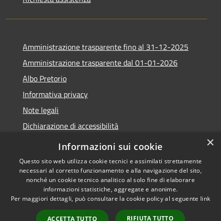
Amministrazione trasparente fino al 31-12-2025
Amministrazione trasparente dal 01-01-2026
Albo Pretorio
Informativa privacy
Note legali
Dichiarazione di accessibilità
×
Informazioni sui cookie
Questo sito web utilizza cookie tecnici e assimilati strettamente
necessari al corretto funzionamento e alla navigazione del sito,
RSS
Copyright © 2026 • Comune di
nonché un cookie tecnico analitico al solo fine di elaborare
Accessibilità
Lapio • Powered by
informazioni statistiche, aggregate e anonime.
Privacy
Municipium
Accesso
Per maggiori dettagli, può consultare la cookie policy al seguente
link
•
Cookie
redazione
RIFIUTA TUTTO
ACCETTA TUTTO