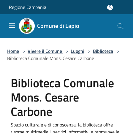
Salta al contenuto principale
Regione Campania
Comune di Lapio
Home
>
Vivere il Comune
>
Luoghi
>
Biblioteca
>
Biblioteca Comunale Mons. Cesare Carbone
Biblioteca Comunale
Mons. Cesare
Carbone
Spazio culturale e di conoscenza, la biblioteca offre
risorse multimediali, servizi informativi e promuove la