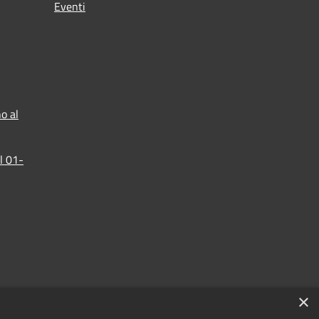
Eventi
o al
l 01-
×