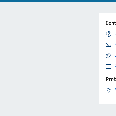
Cont
Prob