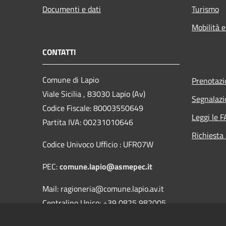
Documenti e dati
Turismo
Mobilità e
CONTATTI
Comune di Lapio
Prenotaz
Viale Sicilia , 83030 Lapio (Av)
Segnalazi
Codice Fiscale: 80003550649
Leggi le 
Partita IVA: 00231010646
Richiesta
Codice Univoco Ufficio : UFR07W
PEC:
comune.lapio@asmepec.it
Mail: ragioneria@comune.lapio.av.it
Centralino Unico: +39 0825 982005
Fax 0825/982351