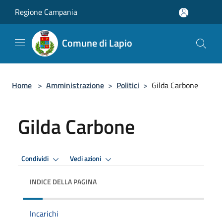
Salta al contenuto principale
Regione Campania
Comune di Lapio
Home
>
Amministrazione
>
Politici
>
Gilda Carbone
Gilda Carbone
Condividi
Vedi azioni
INDICE DELLA PAGINA
Incarichi