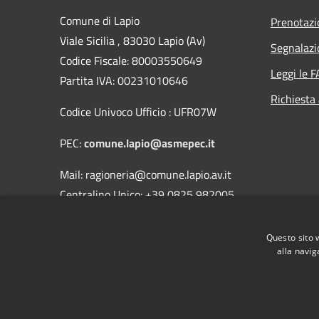
Comune di Lapio
Prenotaz
Viale Sicilia , 83030 Lapio (Av)
Segnalazi
Codice Fiscale: 80003550649
Leggi le 
Partita IVA: 00231010646
Richiesta
Codice Univoco Ufficio : UFR07W
PEC:
comune.lapio@asmepec.it
Mail: ragioneria@comune.lapio.av.it
Centralino Unico: +39 0825 982005
Fax 0825/982351
Questo sito 
alla navig
RSS
Accessibilità
Privacy
Cookie
Mappa de