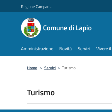
Salta al contenuto principale
Regione Campania
Comune di Lapio
Amministrazione
Novità
Servizi
Vivere 
Home
>
Servizi
>
Turismo
Turismo