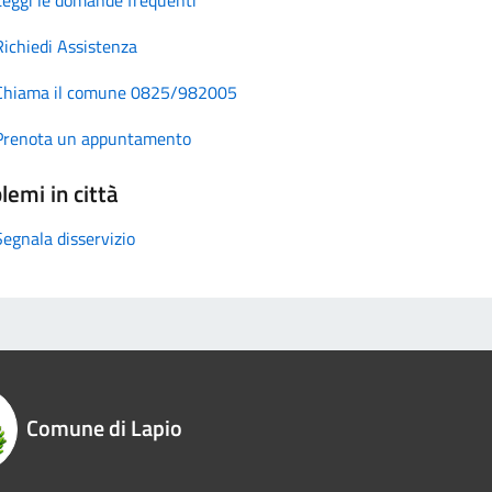
Richiedi Assistenza
Chiama il comune 0825/982005
Prenota un appuntamento
lemi in città
Segnala disservizio
Comune di Lapio