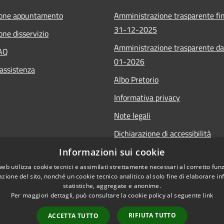
ione appuntamento
Amministrazione trasparente fin
31-12-2025
one disservizio
Amministrazione trasparente da
FAQ
01-2026
 assistenza
Albo Pretorio
Informativa privacy
Note legali
Dichiarazione di accessibilità
Informazioni sui cookie
web utilizza cookie tecnici e assimilati strettamente necessari al corretto fu
azione del sito, nonché un cookie tecnico analitico al solo fine di elaborare i
statistiche, aggregate e anonime.
Per maggiori dettagli, può consultare la cookie policy al seguente
link
RIFIUTA TUTTO
ACCETTA TUTTO
l sito
Copyright © 2026 • Comune