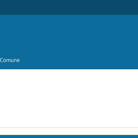
il Comune
e