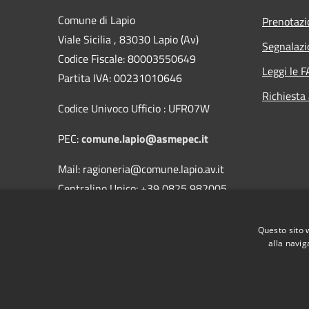
Comune di Lapio
Prenotaz
Viale Sicilia , 83030 Lapio (Av)
Segnalazi
Codice Fiscale: 80003550649
Leggi le 
Partita IVA: 00231010646
Richiesta
Codice Univoco Ufficio : UFR07W
PEC:
comune.lapio@asmepec.it
Mail: ragioneria@comune.lapio.av.it
Centralino Unico: +39 0825 982005
Fax 0825/982351
Questo sito 
alla navig
RSS
Accessibilità
Privacy
Cookie
Mappa de