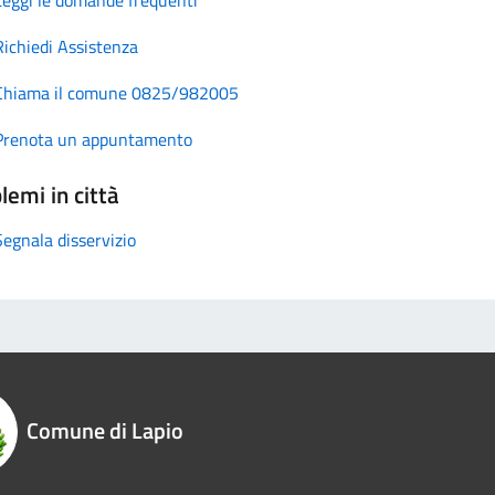
Richiedi Assistenza
Chiama il comune 0825/982005
Prenota un appuntamento
lemi in città
Segnala disservizio
Comune di Lapio