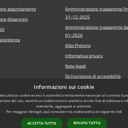
ione appuntamento
Amministrazione trasparente fin
31-12-2025
one disservizio
Amministrazione trasparente da
FAQ
01-2026
 assistenza
Albo Pretorio
Informativa privacy
Note legali
Dichiarazione di accessibilità
Informazioni sui cookie
web utilizza cookie tecnici e assimilati strettamente necessari al corretto fu
azione del sito, nonché un cookie tecnico analitico al solo fine di elaborare i
statistiche, aggregate e anonime.
Per maggiori dettagli, può consultare la cookie policy al seguente
link
RIFIUTA TUTTO
ACCETTA TUTTO
l sito
Copyright © 2026 • Comune