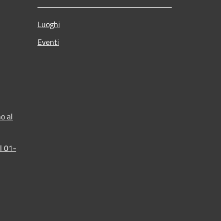
Luoghi
Eventi
o al
l 01-