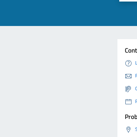
Cont
Prob